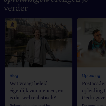
verder
Blog
Opleiding
Wat vraagt beleid
Postacade
eigenlijk van mensen, en
opleiding t
is dat wel realistisch?
Gedragsve
Rekening houden met het
De eerste en