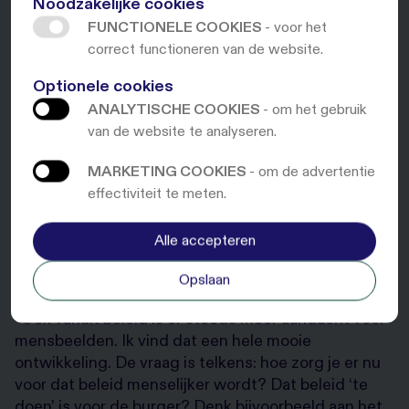
Noodzakelijke cookies
FUNCTIONELE COOKIES
- voor het
correct functioneren van de website.
Optionele cookies
ANALYTISCHE COOKIES
- om het gebruik
van de website te analyseren.
MARKETING COOKIES
- om de advertentie
effectiviteit te meten.
Alle accepteren
Opslaan
“Ook vanuit beleid is er steeds meer aandacht voor
mensbeelden. Ik vind dat een hele mooie
ontwikkeling. De vraag is telkens: hoe zorg je er nu
voor dat beleid menselijker wordt? Dat beleid ‘te
doen’ is voor de burger? Denk bijvoorbeeld aan het