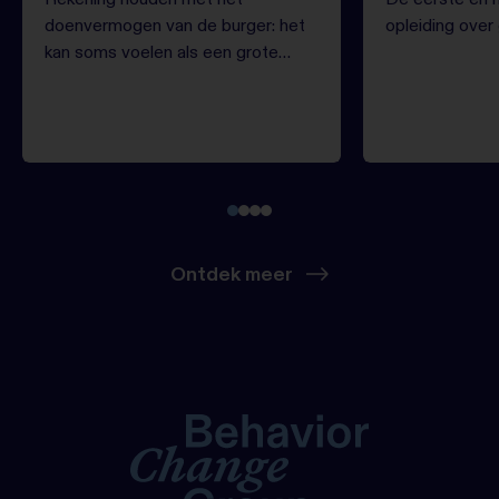
doenvermogen van de burger: het
opleiding over
kan soms voelen als een grote
opgave. Waar begin je? Kaj Bots is
optimistisch en ziet vele
mogelijkheden. “In elke stap van
de beleidscyclus zijn er manieren
om doenlijkheid te toetsen.
Onderschat niet de kracht van
klein en vroeg beginnen.”
Ontdek meer