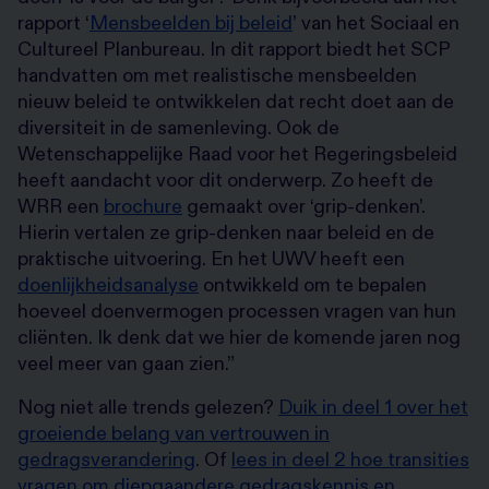
rapport ‘
Mensbeelden bij beleid
’ van het Sociaal en
Cultureel Planbureau. In dit rapport biedt het SCP
handvatten om met realistische mensbeelden
nieuw beleid te ontwikkelen dat recht doet aan de
diversiteit in de samenleving. Ook de
Wetenschappelijke Raad voor het Regeringsbeleid
heeft aandacht voor dit onderwerp. Zo heeft de
WRR een
brochure
gemaakt over ‘grip-denken’.
Hierin vertalen ze grip-denken naar beleid en de
praktische uitvoering. En het UWV heeft een
doenlijkheidsanalyse
ontwikkeld om te bepalen
hoeveel doenvermogen processen vragen van hun
cliënten. Ik denk dat we hier de komende jaren nog
veel meer van gaan zien.”
Nog niet alle trends gelezen?
Duik in deel 1 over het
groeiende belang van vertrouwen in
gedragsverandering
. Of
lees in deel 2 hoe transities
vragen om diepgaandere gedragskennis en